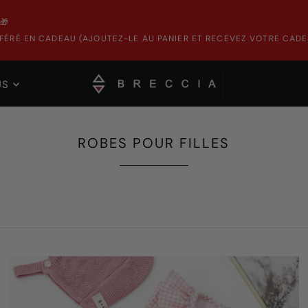
🎁
ÉRÉ EN CADEAU (AJOUTEZ-LE AU PANIER ET RECEVEZ VOTRE CADE
US
ROBES POUR FILLES