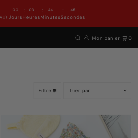
:
:
:
00
03
44
42
Jours
Heures
Minutes
Secondes
AU)
Mon panier
0
Filtre
En vedette
Le plus pertinent
Meilleures ventes
Alphabétique, de A à Z