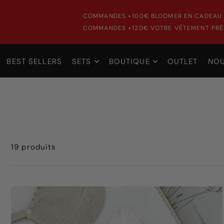
COMMANDES +100€ BLOOMER EN CADEAU 
COMMANDES +120€ VOTRE VÊTEMENT PRÉF
BEST SELLERS
SETS
BOUTIQUE
OUTLET
NO
19 produits