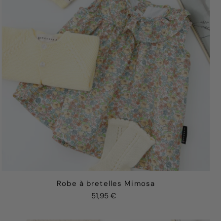
Alphabétique, de Z à A
Prix: faible à élevé
Prix: élevé à faible
Date, de la plus
ancienne à la plus
récente
Date, de la plus
récente à la plus
ancienne
Robe à bretelles Mimosa
51,95 €