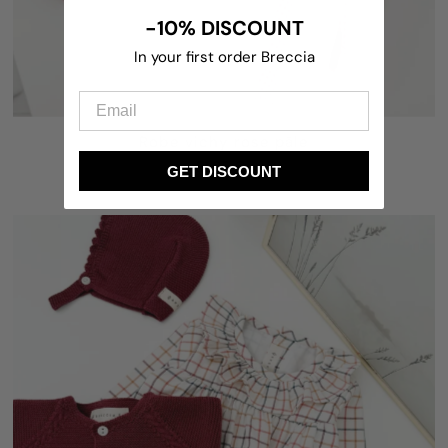
-10% DISCOUNT
In your first order Breccia
Robe vichy rose pâle
51,95 €
GET DISCOUNT