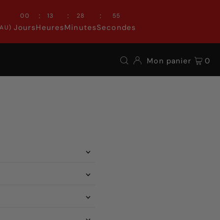
:
:
:
00
13
28
54
Jours
Heures
Minutes
Secondes
AU)
Mon panier
0