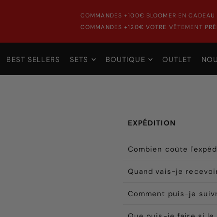
COMMANDES +100€ BLOOMER EN CADEAU 
COMMANDES +120€ VOTRE VÊTEMENT PRÉF
BEST SELLERS
SETS
BOUTIQUE
OUTLET
NO
EXPÉDITION
Combien coûte l'expéd
Quand vais-je recevo
Comment puis-je suiv
Que puis-je faire si le