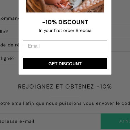
 commande?
-10% DISCOUNT
In your first order Breccia
lle?
ode de réduction?
 ligne?
GET DISCOUNT
REJOIGNEZ ET OBTENEZ -10%
otre email afin que nous puissions vous envoyer le co
JOIN