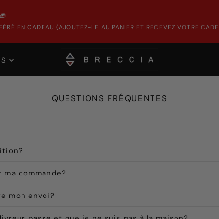
🎁
ÉRÉ EN CADEAU (AJOUTEZ-LE AU PANIER ET RECEVEZ VOTRE CADE
US
QUESTIONS FRÉQUENTES
ition?
ir ma commande?
re mon envoi?
 livreur passe et que je ne suis pas à la maison?