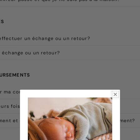
ES
 effectuer un échange ou un retour?
 échange ou un retour?
OURSEMENTS
er ma commande?
eurs fois?
mment et quand vais-je recevoir mon remboursement?