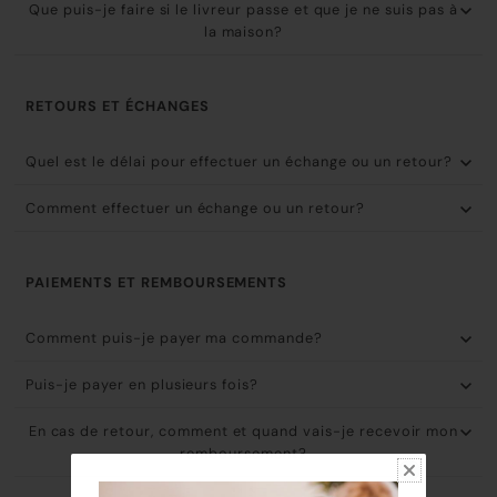
Que puis-je faire si le livreur passe et que je ne suis pas à
la maison?
RETOURS ET ÉCHANGES
Quel est le délai pour effectuer un échange ou un retour?
Comment effectuer un échange ou un retour?
PAIEMENTS ET REMBOURSEMENTS
Comment puis-je payer ma commande?
Puis-je payer en plusieurs fois?
En cas de retour, comment et quand vais-je recevoir mon
remboursement?