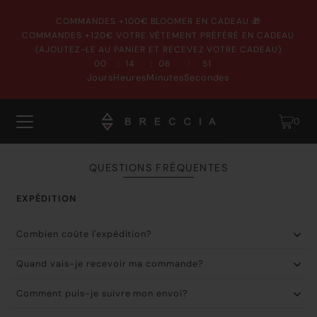
COMMANDES +100€ BLOOMER EN CADEAU 🎁
COMMANDES +120€ VOTRE VÊTEMENT PRÉFÉRÉ EN CADEAU
(AJOUTEZ-LE AU PANIER ET RECEVEZ VOTRE CADEAU)
:
:
:
00
14
06
51
Jours
Heures
Minutes
Secondes
0
QUESTIONS FRÉQUENTES
EXPÉDITION
Combien coûte l'expédition?
Quand vais-je recevoir ma commande?
Comment puis-je suivre mon envoi?