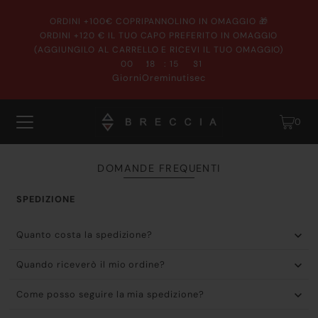
ORDINI +100€ COPRIPANNOLINO IN OMAGGIO 🎁
ORDINI +120 € IL TUO CAPO PREFERITO IN OMAGGIO
(AGGIUNGILO AL CARRELLO E RICEVI IL TUO OMAGGIO)
:
:
:
00
18
15
30
Giorni
Ore
minuti
sec
0
DOMANDE FREQUENTI
SPEDIZIONE
Quanto costa la spedizione?
Quando riceverò il mio ordine?
Come posso seguire la mia spedizione?