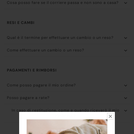
Cosa posso fare se il corriere passa e non sono a casa?
RESI E CAMBI
Qual è il termine per effettuare un cambio o un reso?
Come effettuare un cambio o un reso?
PAGAMENTI E RIMBORSI
Come posso pagare il mio ordine?
Posso pagare a rate?
In caso di restituzione, come e quando riceverò il mio
rimborso?