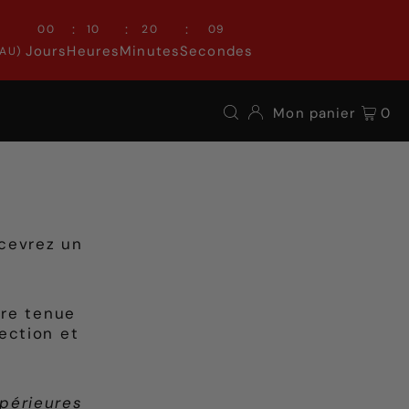
:
:
:
00
10
20
08
Jours
Heures
Minutes
Secondes
AU)
Mon panier
0
cevrez un
otre tenue
lection et
périeures