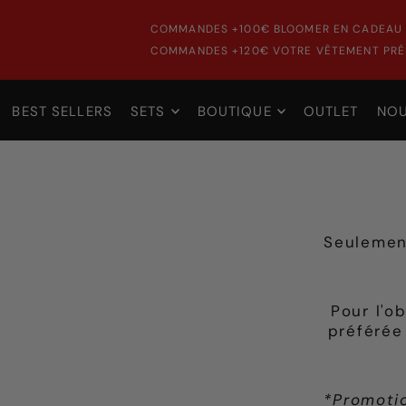
COMMANDES +100€ BLOOMER EN CADEAU 
COMMANDES +120€ VOTRE VÊTEMENT PRÉF
BEST SELLERS
SETS
BOUTIQUE
OUTLET
NO
Seulemen
Pour l'ob
préférée 
*Promoti